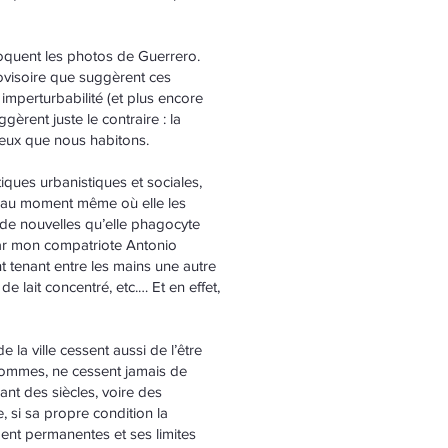
voquent les photos de Guerrero.
ovisoire que suggèrent ces
imperturbabilité (et plus encore
rent juste le contraire : la
lieux que nous habitons.
tiques urbanistiques et sociales,
qu’au moment même où elle les
t de nouvelles qu’elle phagocyte
 par mon compatriote Antonio
nt tenant entre les mains une autre
e lait concentré, etc.… Et en effet,
la ville cessent aussi de l’être
s hommes, ne cessent jamais de
nt des siècles, voire des
e, si sa propre condition la
ement permanentes et ses limites