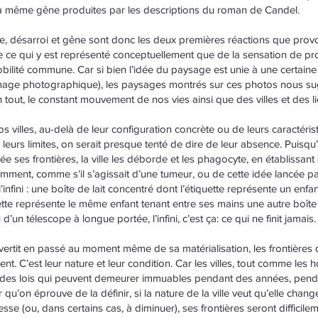
 la même gêne produites par les descriptions du roman de Candel.
que, désarroi et gêne sont donc les deux premières réactions que pro
 ce qui y est représenté conceptuellement que de la sensation de pr
ilité commune. Car si bien l’idée du paysage est unie à une certaine 
 image photographique), les paysages montrés sur ces photos nous suggè
 tout, le constant mouvement de nos vies ainsi que des villes et des 
s villes, au-delà de leur configuration concrète ou de leurs caractéris
e leurs limites, on serait presque tenté de dire de leur absence. Puis
e ses frontières, la ville les déborde et les phagocyte, en établissan
samment, comme s’il s’agissait d’une tumeur, ou de cette idée lancée
infini : une boîte de lait concentré dont l’étiquette représente un enfa
ette représente le même enfant tenant entre ses mains une autre boîte d
un télescope à longue portée, l’infini, c’est ça: ce qui ne finit jamais.
rtit en passé au moment même de sa matérialisation, les frontières de 
nt. C’est leur nature et leur condition. Car les villes, tout comme le
 des lois qui peuvent demeurer immuables pendant des années, penda
r qu’on éprouve de la définir, si la nature de la ville veut qu’elle chang
esse (ou, dans certains cas, à diminuer), ses frontières seront difficil