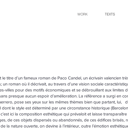
WORK
TEXTS
t le titre d’un fameux roman de Paco Candel, un écrivain valencien très
 un roman où il décrivait, au travers d’une vision sociale caractéristiq
es-villes pour des motifs économiques et se débrouillant aux limites d
, sans presque aucun espoir d’amélioration. La référence a surgi en 
rero, pose ses yeux sur les mêmes thèmes bien que partant, lui, d’
ont le style est déterminé par une circonstance historique (Barcelo
’est ici la composition esthétique qui prévaloit et laisse transparaître
ges, de ces objets dispersés ou abandonnés, de ces édifices brisés, ru
 de la nature ouverte, on devine à l’intérieur, outre l’émotion esthétiq