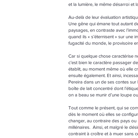
et la lumière, le même désarroi et
Au-delà de leur évaluation artisti
Une gêne qui émane tout autant de
paysages, en contraste avec l’immob
quand ils « s’éternisent » sur une
fugacité du monde, le provisoire en
Car si quelque chose caractérise no
c’est bien le caractère passager d
établit, au moment même où elle cré
ensuite également. Et ainsi, inces
Pereira dans un de ses contes sur l’
boîte de lait concentré dont l’étiqu
on a beau se munir d’une loupe ou d’
Tout comme le présent, qui se conve
dès le moment où elles se configure
changer, au contraire des pays ou
millénaires. Ainsi, et malgré le dési
contraint à croître et à muer sans c